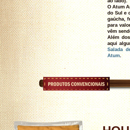
ao lado).
O Atum Ar
do Sul e 
gaúcha, f
para valo
vêm sendo
Além dos 
aqui alg
Salada d
Atum
.