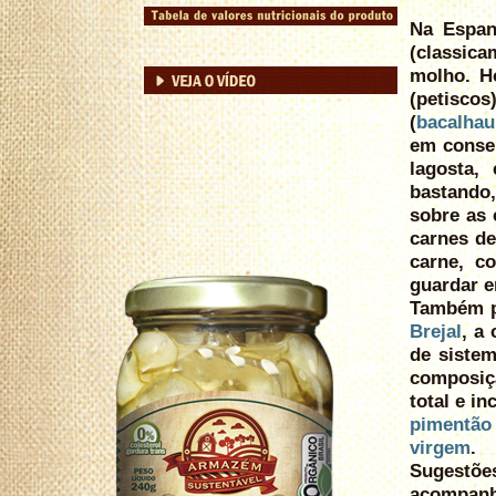
Na Espan
(classica
molho. Ho
(petiscos
(
bacalhau
em conser
lagosta,
bastando,
sobre as 
carnes de
carne, c
guardar e
Também pr
Brejal
, a
de sistem
composiç
total e i
pimentão
virgem
.
Sugestõe
acompanha