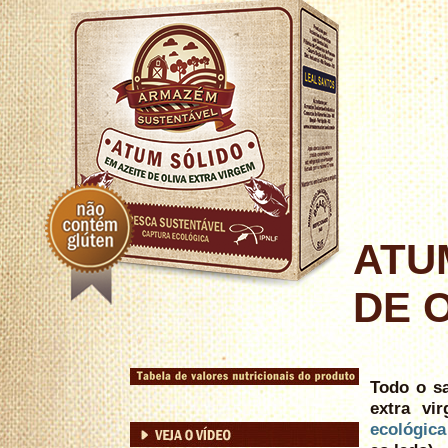
ATU
DE 
Todo o sa
extra vi
ecológica