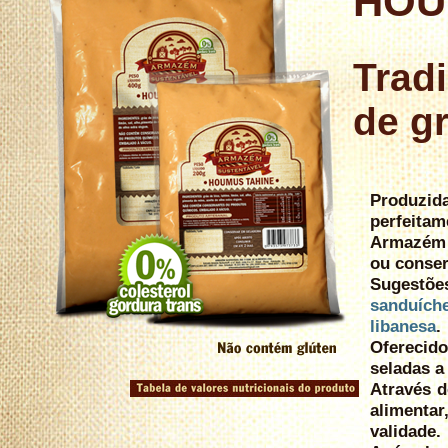
HOU
Tradi
de gr
Produzid
perfeita
Armazém 
ou conser
Sugestõ
sanduích
libanesa
.
Oferecid
seladas a
Através d
alimenta
validade