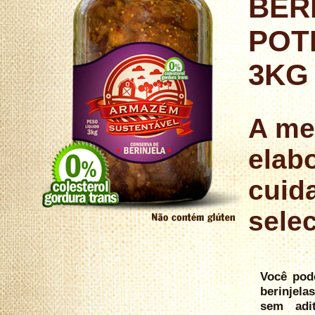
BER
POT
3KG
A me
elab
cuid
sele
Você pod
berinjel
sem adi