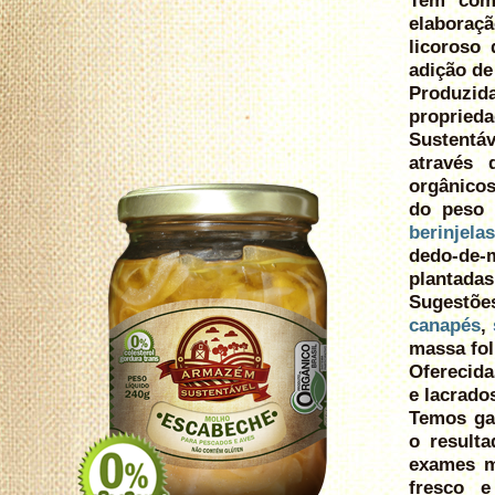
elaboraçã
licoroso
adição de 
Produzid
propried
Sustentá
através 
orgânico
do peso t
berinjelas
dedo-de-
plantadas
Sugestõe
canapés
,
massa fo
Oferecida
e lacrado
Temos gar
o result
exames mi
fresco 