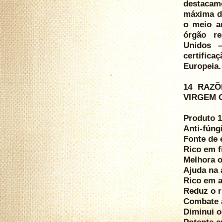
destacam
máxima d
o meio a
órgão re
Unidos –
certific
Europeia.
14 RAZÕ
VIRGEM 
Produto 
Anti-fúngi
Fonte de 
Rico em f
Melhora o
Ajuda na 
Rico em a
Reduz o r
Combate 
Diminui o