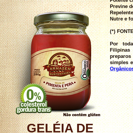
Potente c
Previne d
Repelente
Nutre e f
(*) FONTE
Por tod
Filipina
preparos 
simples e
Orgânico
GELÉIA DE