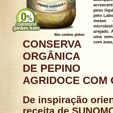
acrescent
peso líqu
pelo Labo
meses 
microbiol
arejado. 
uma sema
CONSERVA
com aves
ORGÂNICA
DE PEPINO
AGRIDOCE COM 
De inspiração orien
receita de SUNOMO