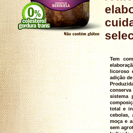
elab
cuid
sele
Tem como
elaboraçã
licoroso
adição de 
Produzida
conserva
sistema 
composiç
total e i
cebolas,
moça e a
sem agrot