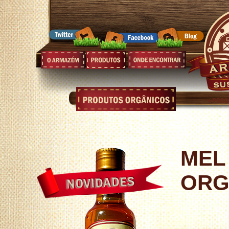
MEL
ORG