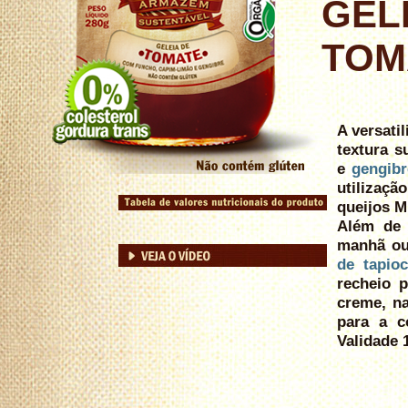
GEL
TOM
A versati
textura 
e
gengibr
utilizaçã
queijos M
Além de 
manhã ou 
de tapio
recheio 
creme, na
para a 
Validade 