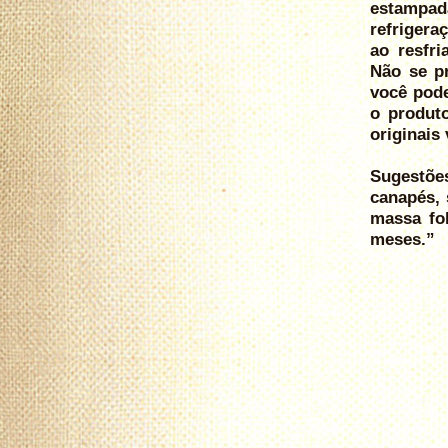
estampad
refrigera
ao resfri
Não se p
você pode
o produto
originais 
Sugestõe
canapés, 
massa fol
meses.”