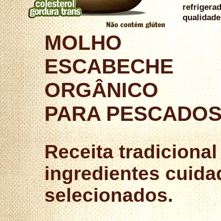
refriger
qualidade
MOLHO
ESCABECHE
ORGÂNICO
PARA PESCADOS
Receita tradiciona
ingredientes cuid
selecionados.