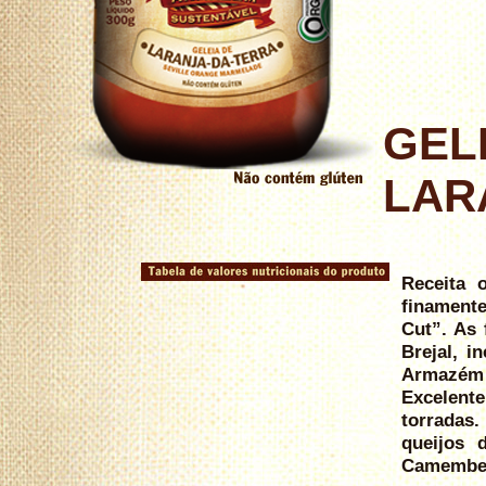
GEL
LAR
Receita 
finamente
Cut”. As 
Brejal, i
Armazém 
Excelent
torradas.
queijos 
Camembert