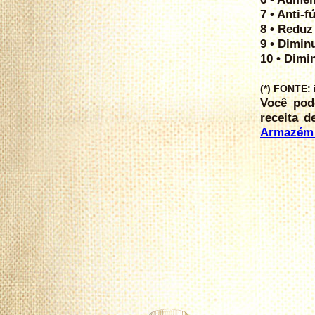
7 • Anti-f
8 • Reduz
9 • Dimin
10 • Dimi
(*) FONTE: i
Você pode
receita 
Armazém 