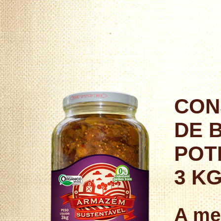
CON
DE 
POT
3 K
A me