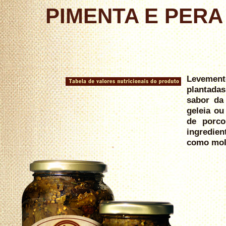
PIMENTA E PERA
Levement
plantada
sabor da
geleia ou
de porco
ingredie
como mo