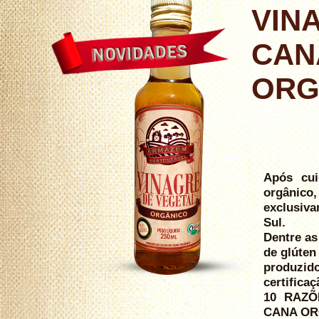
VIN
CAN
ORG
Após cui
orgânic
exclusiv
Sul.
Dentre as
de glúten
produzid
certifica
10 RAZÕ
CANA OR