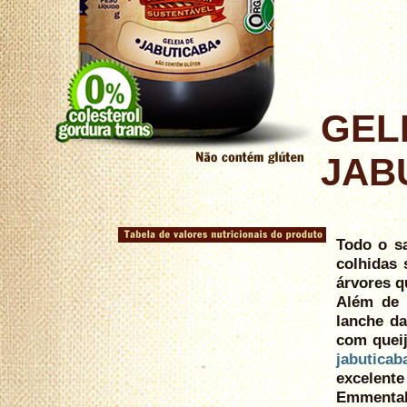
GEL
JAB
Todo o sa
colhidas 
árvores q
Além de 
lanche da
com queij
jabuticab
excelent
Emmental 