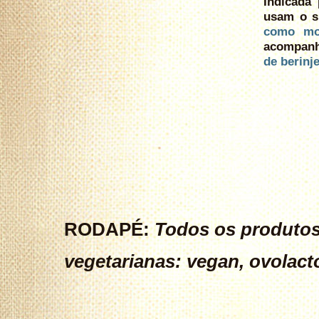
Indicada 
usam o s
como mo
acompanh
de berinj
RODAPÉ:
Todos os produtos
vegetarianas: vegan, ovolact