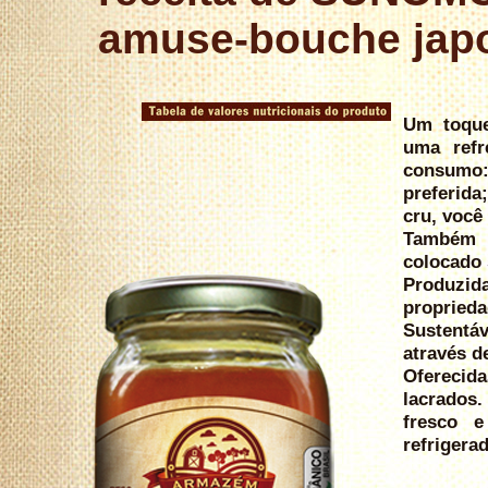
amuse-bouche jap
Um toque
uma refr
consumo
preferida
cru, você
Também s
colocado
Produzida
proprieda
Sustentáv
através d
Oferecida
lacrados
fresco 
refrigera