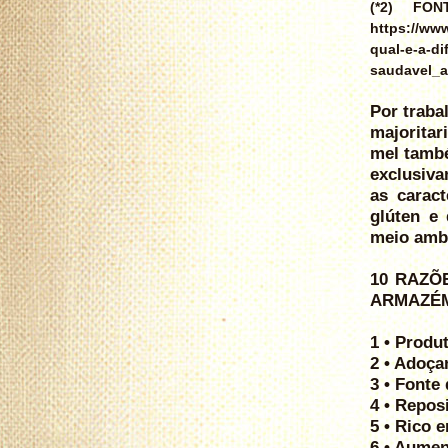
(*2) FON
https://ww
qual-e-a-d
saudavel_a
Por traba
majoritar
mel també
exclusiv
as caract
glúten e
meio ambi
10 RAZÕ
ARMAZÉM
1 • Produ
2 • Adoça
3 • Fonte
4 • Repos
5 • Rico 
6 • Aumen