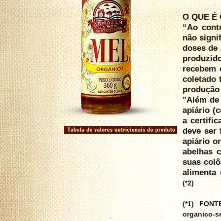
O QUE É
“Ao cont
não signi
doses de 
produzid
recebem e
coletado
produção 
"Além de 
apiário (
a certifi
deve ser 
apiário o
abelhas 
suas colô
alimenta 
(*2)
(*1) FONTE
organico-s