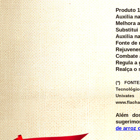
Produto 
Auxilia n
Melhora a
Substitui 
Auxilia n
Fonte de 
Rejuvenes
Combate a
Regula a 
Realça o 
(*) FONTE
Tecnológi
Univat
www.flacha
Além dos
sugerimos
de arroz 